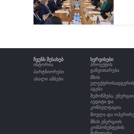
ჩვენს შესახებ
სერვისები
ისტორია
პროექტის
განვითარება
პარტნიორები
მზის
ახალი ამბები
ელექტროსადგური
აგება
შემოწმება, ენერგიი
აუდიტი და
კონსულტაცია
მოვლა და ოპერირე
მზის ენერგიის
კომპონენტების
მიწოდება