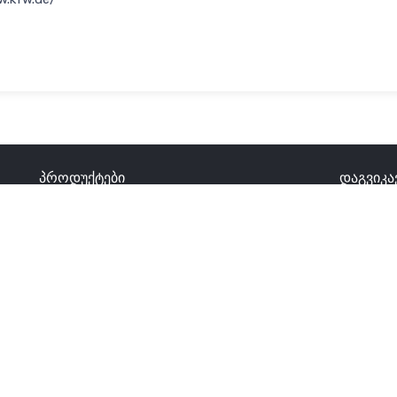
პროდუქტები
დაგვიკ
მზის კომპონენტები
თბილ
ტექნოლოგიები
+(995
ს
gk@ii
ს
ბა