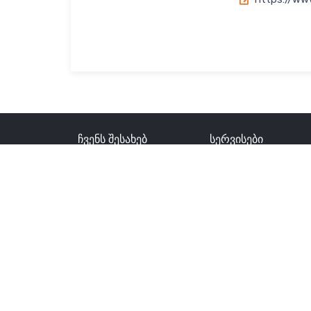
ჩვენს შესახებ
სერვისები
ისტორია
პროექტის
განვითარება
პარტნიორები
მზის
ახალი ამბები
ელექტროსადგური
აგება
შემოწმება, ენერგიი
აუდიტი და
კონსულტაცია
მოვლა და ოპერირე
მზის ენერგიის
კომპონენტების
მიწოდება