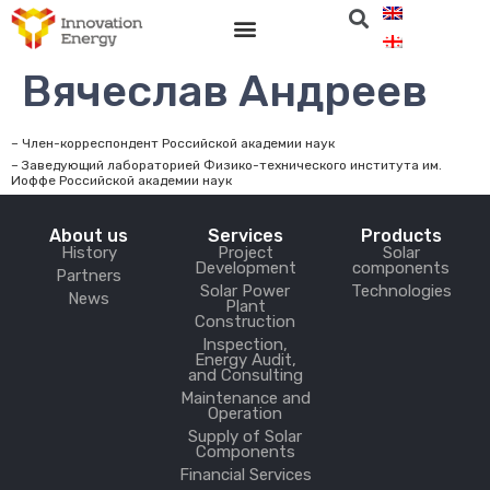
Вячеслав Андреев
– Член-корреспондент Российской академии наук
– Заведующий лабораторией Физико-технического института им.
Иоффе Российской академии наук
About us
Services
Products
History
Project
Solar
Development
components
Partners
Solar Power
Technologies
News
Plant
Construction
Inspection,
Energy Audit,
and Consulting
Maintenance and
Operation
Supply of Solar
Components
Financial Services